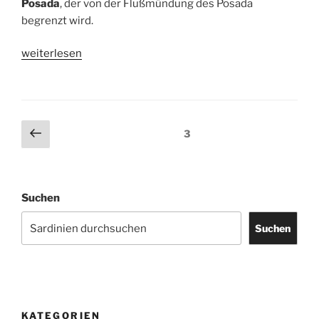
Posada
, der von der Flußmündung des Posada
begrenzt wird.
„Spiaggia
weiterlesen
di
Posada
–
der
Seitennummerierung
Vorherige
Seite
3
Strand
Seite
der
von
Beiträge
Posada“
Suchen
Suchen
KATEGORIEN