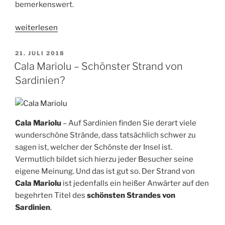
bemerkenswert.
„Spiaggia
weiterlesen
di
Cala
VERÖFFENTLICHT
21. JULI 2018
AM
Luna
Cala Mariolu – Schönster Strand von
–
Sardinien?
Traumstrand
auf
Sardinien“
Cala Mariolu
– Auf Sardinien finden Sie derart viele
wunderschöne Strände, dass tatsächlich schwer zu
sagen ist, welcher der Schönste der Insel ist.
Vermutlich bildet sich hierzu jeder Besucher seine
eigene Meinung. Und das ist gut so. Der Strand von
Cala Mariolu
ist jedenfalls ein heißer Anwärter auf den
begehrten Titel des
schönsten Strandes von
Sardinien
.