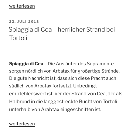
„Spiaggia
weiterlesen
di
Is
VERÖFFENTLICHT
22. JULI 2018
AM
Arutas
Spiaggia di Cea – herrlicher Strand bei
–
Tortoli
Strand
aus
Quartz“
Spiaggia di Cea
– Die Ausläufer des Supramonte
sorgen nördlich von Arbatax für großartige Strände.
Die gute Nachricht ist, dass sich diese Pracht auch
Unbedingt
südlich von Arbatax fortsetzt.
empfehlenswert ist hier der Strand von Cea, der als
Halbrund in die langgestreckte Bucht von Tortolì
unterhalb von Arabtax eingeschnitten ist.
„Spiaggia
weiterlesen
di