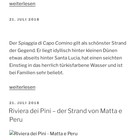
„Cala
weiterlesen
Mariolu
–
VERÖFFENTLICHT
21. JULI 2018
AM
Schönster
Strand
von
Der
Spiaggia di Capo Comino
gilt als schönster Strand
Sardinien?“
der Gegend
.
Er liegt idyllisch hinter kleinen Dünen
etwas abseits hinter Santa Lucia, hat einen seichten
Einstieg in das herrlich türkisfarbene Wasser und ist
bei Familien sehr beliebt.
„Spiaggia
weiterlesen
di
Capo
VERÖFFENTLICHT
21. JULI 2018
AM
Comino
Riviera dei Pini – der Strand von Matta e
–
Peru
Strand
bei