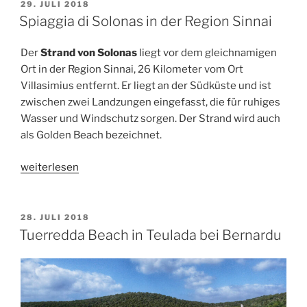
VERÖFFENTLICHT
29. JULI 2018
AM
Spiaggia di Solonas in der Region Sinnai
Der
Strand von Solonas
liegt vor dem gleichnamigen
Ort in der Region Sinnai, 26 Kilometer vom Ort
Villasimius entfernt. Er liegt an der Südküste und ist
zwischen zwei Landzungen eingefasst, die für ruhiges
Wasser und Windschutz sorgen. Der Strand wird auch
als Golden Beach bezeichnet.
„Spiaggia
weiterlesen
di
Solonas
in
VERÖFFENTLICHT
28. JULI 2018
AM
der
Tuerredda Beach in Teulada bei Bernardu
Region
Sinnai“