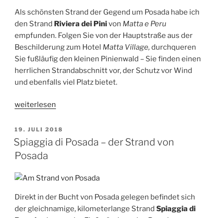
Santa
Als schönsten Strand der Gegend um Posada habe ich
Lucia“
den Strand
Riviera dei Pini
von
Matta e Peru
empfunden. Folgen Sie von der Hauptstraße aus der
Beschilderung zum Hotel
Matta Village,
durchqueren
Sie fußläufig den kleinen Pinienwald – Sie finden einen
herrlichen Strandabschnitt vor, der Schutz vor Wind
und ebenfalls viel Platz bietet.
„Riviera
weiterlesen
dei
Pini
VERÖFFENTLICHT
19. JULI 2018
AM
–
Spiaggia di Posada – der Strand von
der
Posada
Strand
von
Matta
Direkt in der Bucht von Posada gelegen befindet sich
e
der gleichnamige, kilometerlange Strand
Spiaggia di
Peru“