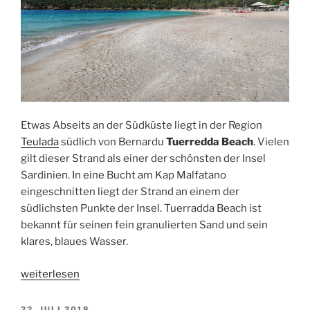
Etwas Abseits an der Südküste liegt in der Region
Teulada
südlich von Bernardu
Tuerredda Beach
. Vielen
gilt dieser Strand als einer der schönsten der Insel
Sardinien. In eine Bucht am Kap Malfatano
eingeschnitten liegt der Strand an einem der
südlichsten Punkte der Insel. Tuerradda Beach ist
bekannt für seinen fein granulierten Sand und sein
klares, blaues Wasser.
„Tuerredda
weiterlesen
Beach
in
VERÖFFENTLICHT
22. JULI 2018