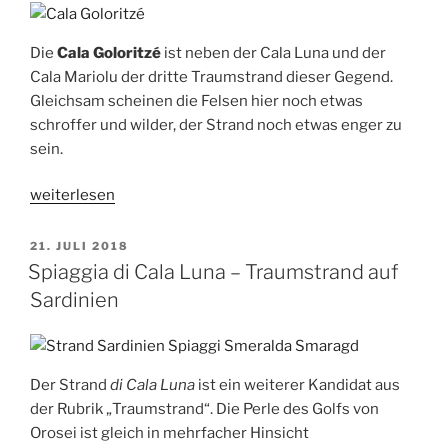
Strand
bei
Die
Cala Goloritzé
ist neben der Cala Luna und der
Muravera“
Cala Mariolu der dritte Traumstrand dieser Gegend.
Gleichsam scheinen die Felsen hier noch etwas
schroffer und wilder, der Strand noch etwas enger zu
sein.
„Cala
weiterlesen
Goloritzé
–
VERÖFFENTLICHT
21. JULI 2018
AM
Traumstrand
Spiaggia di Cala Luna – Traumstrand auf
der
Sardinien
Baunei“
Der Strand
di Cala Luna
ist ein weiterer Kandidat aus
der Rubrik „Traumstrand“. Die Perle des Golfs von
Orosei ist gleich in mehrfacher Hinsicht