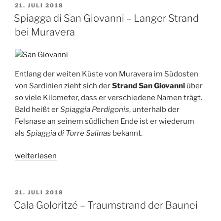
Cea
VERÖFFENTLICHT
21. JULI 2018
AM
–
Spiagga di San Giovanni – Langer Strand
herrlicher
bei Muravera
Strand
bei
Tortoli“
Entlang der weiten Küste von Muravera im Südosten
von Sardinien zieht sich der
Strand San Giovanni
über
so viele Kilometer, dass er verschiedene Namen trägt.
Bald heißt er
Spiaggia Perdigonis
, unterhalb der
Felsnase an seinem südlichen Ende ist er wiederum
als
Spiaggia di Torre Salinas
bekannt.
„Spiagga
weiterlesen
di
San
Giovanni
VERÖFFENTLICHT
21. JULI 2018
AM
–
Cala Goloritzé – Traumstrand der Baunei
Langer