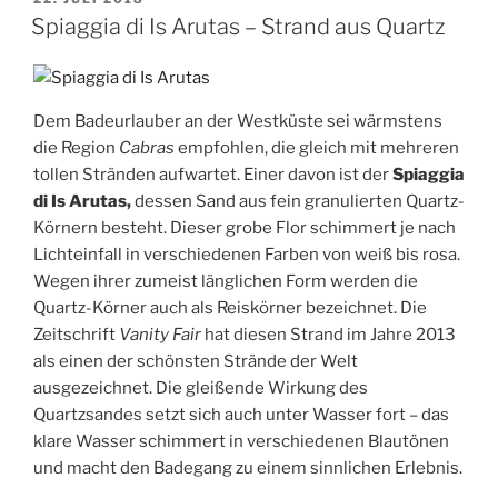
AM
Teulada
Spiaggia di Is Arutas – Strand aus Quartz
bei
Bernardu“
Dem Badeurlauber an der Westküste sei wärmstens
die Region
Cabras
empfohlen, die gleich mit mehreren
tollen Stränden aufwartet. Einer davon ist der
Spiaggia
di Is Arutas,
dessen Sand aus fein granulierten Quartz-
Körnern besteht. Dieser grobe Flor schimmert je nach
Lichteinfall in verschiedenen Farben von weiß bis rosa.
Wegen ihrer zumeist länglichen Form werden die
Quartz-Körner auch als Reiskörner bezeichnet. Die
Zeitschrift
Vanity Fair
hat diesen Strand im Jahre 2013
als einen der schönsten Strände der Welt
ausgezeichnet. Die gleißende Wirkung des
Quartzsandes setzt sich auch unter Wasser fort – das
klare Wasser schimmert in verschiedenen Blautönen
und macht den Badegang zu einem sinnlichen Erlebnis.