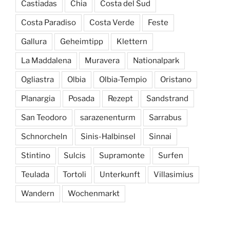
Castiadas
Chia
Costa del Sud
Costa Paradiso
Costa Verde
Feste
Gallura
Geheimtipp
Klettern
La Maddalena
Muravera
Nationalpark
Ogliastra
Olbia
Olbia-Tempio
Oristano
Planargia
Posada
Rezept
Sandstrand
San Teodoro
sarazenenturm
Sarrabus
Schnorcheln
Sinis-Halbinsel
Sinnai
Stintino
Sulcis
Supramonte
Surfen
Teulada
Tortoli
Unterkunft
Villasimius
Wandern
Wochenmarkt