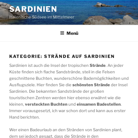
Zum
SARDINIEN
Inhalt
Italienische Südsee im Mittelmeer
springen
Menü
KATEGORIE:
STRÄNDE AUF SARDINIEN
Sardinien ist auch die Insel der tropischen
Strände
. An jeder
Küste finden sich flache Sandstrände, steil in die Felsen
geschnittene Buchten, wunderschöne Bademöglichkeiten und
Ausflugsziele. Hier finden Sie die
schönsten Strände
der Insel
Sardinien. Die bekannten Sandstrände der großen
touristischen Zentren werden hier ebenso erwähnt wie die
kleinen,
versteckten Buchten
und
einsamen Badestellen
.
Immer vorausgesetzt, ich war schon dort und kann aus erster
Hand berichten.
Wer einen Badeurlaub an den Stränden von Sardinien plant,
dem sei jedoch gesagt, dass die Strände in den