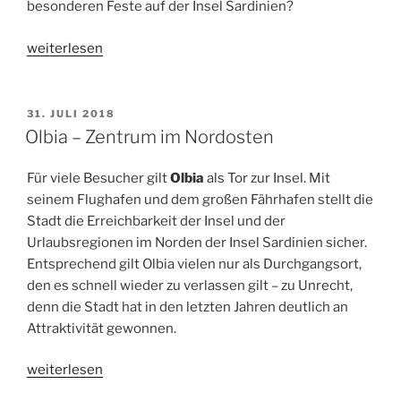
besonderen Feste auf der Insel Sardinien?
„Feste
weiterlesen
auf
Sardinien
–
VERÖFFENTLICHT
31. JULI 2018
AM
Besondere
Olbia – Zentrum im Nordosten
Kultur“
Für viele Besucher gilt
Olbia
als Tor zur Insel. Mit
seinem Flughafen und dem großen Fährhafen stellt die
Stadt die Erreichbarkeit der Insel und der
Urlaubsregionen im Norden der Insel Sardinien sicher.
Entsprechend gilt Olbia vielen nur als Durchgangsort,
den es schnell wieder zu verlassen gilt – zu Unrecht,
denn die Stadt hat in den letzten Jahren deutlich an
Attraktivität gewonnen.
„Olbia
weiterlesen
–