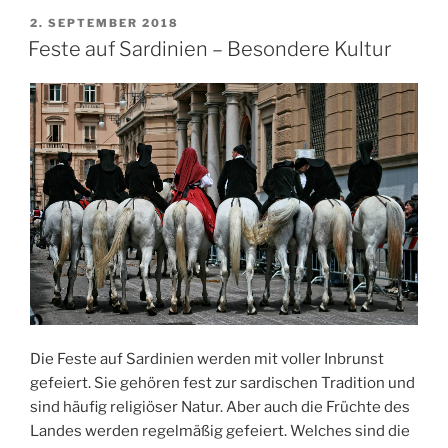
Hauptstadt
VERÖFFENTLICHT
2. SEPTEMBER 2018
AM
und
Feste auf Sardinien – Besondere Kultur
Schmelztiegel
der
Kulturen“
Die Feste auf Sardinien werden mit voller Inbrunst
gefeiert. Sie gehören fest zur sardischen Tradition und
sind häufig religiöser Natur. Aber auch die Früchte des
Landes werden regelmäßig gefeiert. Welches sind die