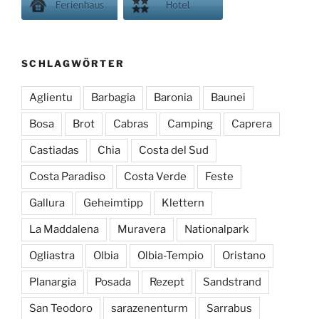
SCHLAGWÖRTER
Aglientu
Barbagia
Baronia
Baunei
Bosa
Brot
Cabras
Camping
Caprera
Castiadas
Chia
Costa del Sud
Costa Paradiso
Costa Verde
Feste
Gallura
Geheimtipp
Klettern
La Maddalena
Muravera
Nationalpark
Ogliastra
Olbia
Olbia-Tempio
Oristano
Planargia
Posada
Rezept
Sandstrand
San Teodoro
sarazenenturm
Sarrabus