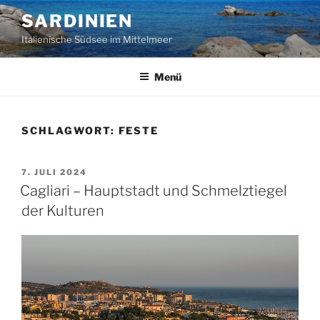
Zum
SARDINIEN
Inhalt
Italienische Südsee im Mittelmeer
springen
Menü
SCHLAGWORT:
FESTE
VERÖFFENTLICHT
7. JULI 2024
AM
Cagliari – Hauptstadt und Schmelztiegel
der Kulturen