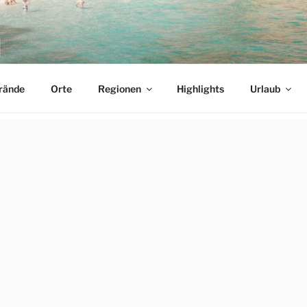
N
meer
rände
Orte
Regionen
Highlights
Urlaub