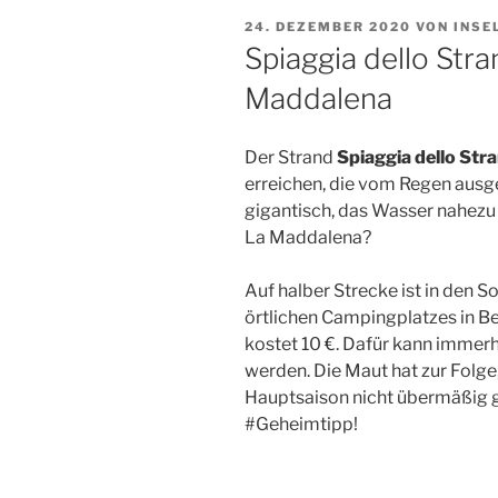
VERÖFFENTLICHT
24. DEZEMBER 2020
VON
INSE
AM
Spiaggia dello Stra
Maddalena
Der Strand
Spiaggia dello Str
erreichen, die vom Regen ausg
gigantisch, das Wasser nahezu 
La Maddalena?
Auf halber Strecke ist in den
örtlichen Campingplatzes in Be
kostet 10 €. Dafür kann immerhi
werden. Die Maut hat zur Folge,
Hauptsaison nicht übermäßig g
#Geheimtipp!