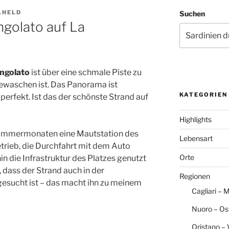
LHELD
Suchen
ngolato auf La
angolato
ist über eine schmale Piste zu
ewaschen ist. Das Panorama ist
KATEGORIEN
perfekt. Ist das der schönste Strand auf
Highlights
 Sommermonaten eine Mautstation des
Lebensart
trieb, die Durchfahrt mit dem Auto
Orte
n die Infrastruktur des Platzes genutzt
 dass der Strand auch in der
Regionen
esucht ist – das macht ihn zu meinem
Cagliari – 
Nuoro – Os
Oristano –