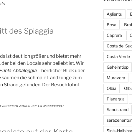
ato
Aglientu
B
Bosa
Bro
tt des Spiaggia
Caprera
C
Costa del Su
ds ist deutlich größer und bietet mehr
Costa Verde
der bei den Locals sehr beliebt ist. Wir
Geheimtipp
Punta Abbatoggia
– herrlicher Blick über
nde säumen die schmale Landzunge zum
Muravera
en Strand gefunden. Der Besuch lohnt
Olbia
Olb
Planargia
er schönste Strand auf La Maddalena?
Sandstrand
sarazenentu
ngolato auf der Karte
Sinis-Halbins