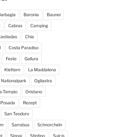
arbagia
Baronia
Baunei
t
Cabras
Camping
astiadas
Chia
d
Costa Paradiso
Feste
Gallura
Klettern
La Maddalena
Nationalpark
Ogliastra
ia-Tempio
Oristano
Posada
Rezept
San Teodoro
rm
Sarrabus
Schnorcheln
el
Sinnai
Stintino
Sulcis