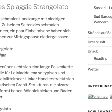
es Spiaggia Strangolato
Sassari – 
Sud Sardeg
r schmalen Landzunge mit niedrigen
Wandern
n. Zu beiden Seiten des schmalen
meer, ein paar Einheimische haben sich
Strände auf Sa
men zur Mittagspause niedergelassen.
Unterkunft
Urlaub
lato
Roadtrip
enüber zieht sich eine lange Felsenkette
Wetter
ie für
La Maddalena
so typisch sind.
 Mittelmeer. Linker Hand erstreckt sich
stischen Granit-Strukturen, die bizarre
UNTERKUNFT
formt haben. Wir picknicken und Baden
r.
SCHLAGWÖR