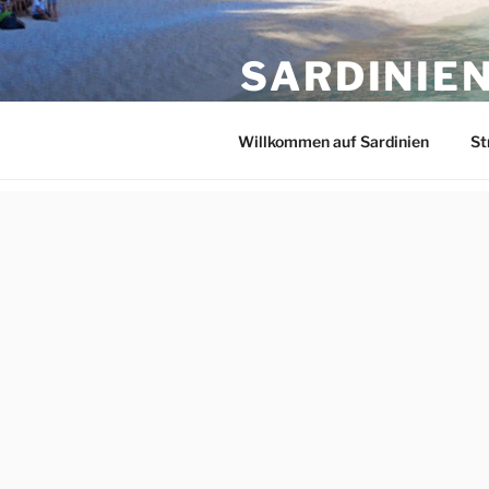
Zum
Inhalt
SARDINIE
springen
Italienische Südsee im Mittel
Willkommen auf Sardinien
St