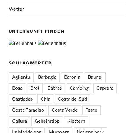
Wetter
UNTERKUNFT FINDEN
SCHLAGWÖRTER
Aglientu
Barbagia
Baronia
Baunei
Bosa
Brot
Cabras
Camping
Caprera
Castiadas
Chia
Costa del Sud
Costa Paradiso
Costa Verde
Feste
Gallura
Geheimtipp
Klettern
La Maddalena
Muravera
Nationalpark