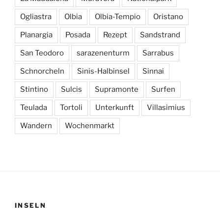
Ogliastra
Olbia
Olbia-Tempio
Oristano
Planargia
Posada
Rezept
Sandstrand
San Teodoro
sarazenenturm
Sarrabus
Schnorcheln
Sinis-Halbinsel
Sinnai
Stintino
Sulcis
Supramonte
Surfen
Teulada
Tortoli
Unterkunft
Villasimius
Wandern
Wochenmarkt
INSELN