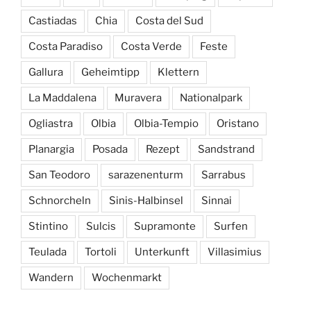
Castiadas
Chia
Costa del Sud
Costa Paradiso
Costa Verde
Feste
Gallura
Geheimtipp
Klettern
La Maddalena
Muravera
Nationalpark
Ogliastra
Olbia
Olbia-Tempio
Oristano
Planargia
Posada
Rezept
Sandstrand
San Teodoro
sarazenenturm
Sarrabus
Schnorcheln
Sinis-Halbinsel
Sinnai
Stintino
Sulcis
Supramonte
Surfen
Teulada
Tortoli
Unterkunft
Villasimius
Wandern
Wochenmarkt