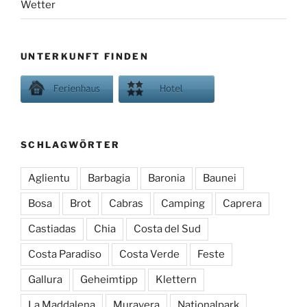
Wetter
UNTERKUNFT FINDEN
SCHLAGWÖRTER
Aglientu
Barbagia
Baronia
Baunei
Bosa
Brot
Cabras
Camping
Caprera
Castiadas
Chia
Costa del Sud
Costa Paradiso
Costa Verde
Feste
Gallura
Geheimtipp
Klettern
La Maddalena
Muravera
Nationalpark