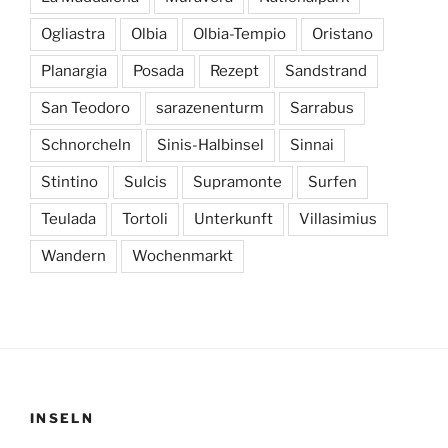
Ogliastra
Olbia
Olbia-Tempio
Oristano
Planargia
Posada
Rezept
Sandstrand
San Teodoro
sarazenenturm
Sarrabus
Schnorcheln
Sinis-Halbinsel
Sinnai
Stintino
Sulcis
Supramonte
Surfen
Teulada
Tortoli
Unterkunft
Villasimius
Wandern
Wochenmarkt
INSELN