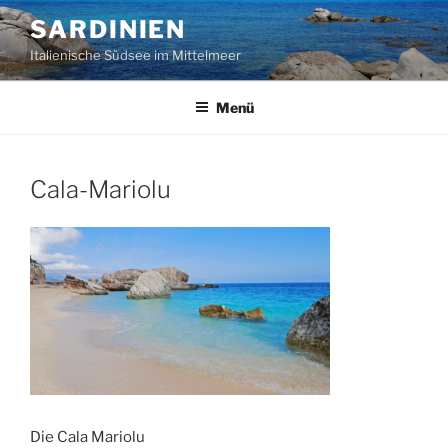
Zum
SARDINIEN
Inhalt
Italienische Südsee im Mittelmeer
springen
Menü
Cala-Mariolu
Die Cala Mariolu