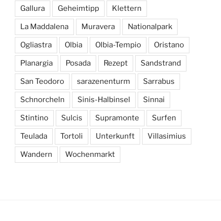
Gallura
Geheimtipp
Klettern
La Maddalena
Muravera
Nationalpark
Ogliastra
Olbia
Olbia-Tempio
Oristano
Planargia
Posada
Rezept
Sandstrand
San Teodoro
sarazenenturm
Sarrabus
Schnorcheln
Sinis-Halbinsel
Sinnai
Stintino
Sulcis
Supramonte
Surfen
Teulada
Tortoli
Unterkunft
Villasimius
Wandern
Wochenmarkt