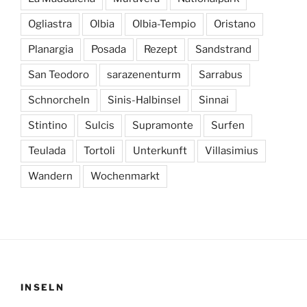
Ogliastra
Olbia
Olbia-Tempio
Oristano
Planargia
Posada
Rezept
Sandstrand
San Teodoro
sarazenenturm
Sarrabus
Schnorcheln
Sinis-Halbinsel
Sinnai
Stintino
Sulcis
Supramonte
Surfen
Teulada
Tortoli
Unterkunft
Villasimius
Wandern
Wochenmarkt
INSELN