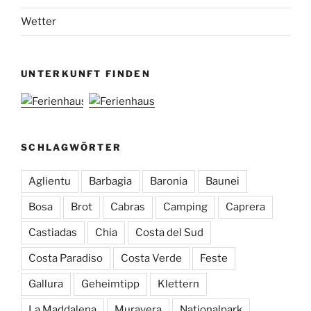
Wetter
UNTERKUNFT FINDEN
SCHLAGWÖRTER
Aglientu
Barbagia
Baronia
Baunei
Bosa
Brot
Cabras
Camping
Caprera
Castiadas
Chia
Costa del Sud
Costa Paradiso
Costa Verde
Feste
Gallura
Geheimtipp
Klettern
La Maddalena
Muravera
Nationalpark