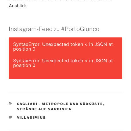
Ausblick
Instagram-Feed zu #PortoGiunco
SyntaxError: Unexpected token < in JSON at
position 0
SyntaxError: Unexpected token < in JSON at
position 0
KATEGORIEN
CAGLIARI - METROPOLE UND SÜDKÜSTE
,
STRÄNDE AUF SARDINIEN
SCHLAGWÖRTER
VILLASIMIUS