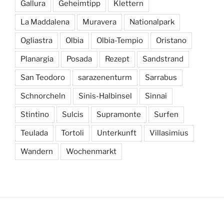
Gallura
Geheimtipp
Klettern
La Maddalena
Muravera
Nationalpark
Ogliastra
Olbia
Olbia-Tempio
Oristano
Planargia
Posada
Rezept
Sandstrand
San Teodoro
sarazenenturm
Sarrabus
Schnorcheln
Sinis-Halbinsel
Sinnai
Stintino
Sulcis
Supramonte
Surfen
Teulada
Tortoli
Unterkunft
Villasimius
Wandern
Wochenmarkt