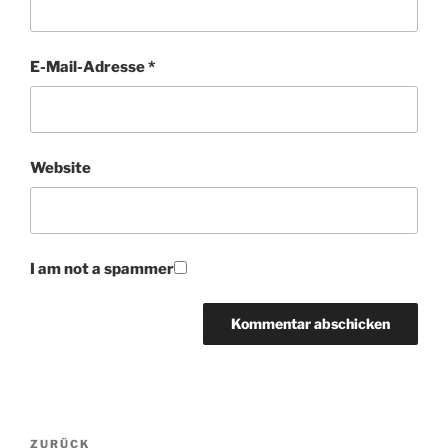
E-Mail-Adresse
*
Website
I am not a spammer
Beitragsnavigation
Vorheriger
ZURÜCK