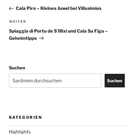
Beitrag
Cala Pira – Kleines Juwel bei Villasimius
Nächster
WEITER
Beitrag
Spiaggia di Portu de S’Illixi und Cala Sa Figu –
Geheimtipps
Suchen
Suchen
KATEGORIEN
Highlights