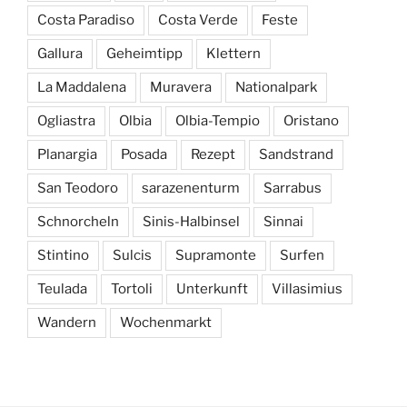
Costa Paradiso
Costa Verde
Feste
Gallura
Geheimtipp
Klettern
La Maddalena
Muravera
Nationalpark
Ogliastra
Olbia
Olbia-Tempio
Oristano
Planargia
Posada
Rezept
Sandstrand
San Teodoro
sarazenenturm
Sarrabus
Schnorcheln
Sinis-Halbinsel
Sinnai
Stintino
Sulcis
Supramonte
Surfen
Teulada
Tortoli
Unterkunft
Villasimius
Wandern
Wochenmarkt