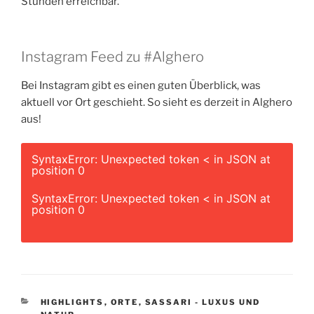
Stunden erreichbar.
Instagram Feed zu #Alghero
Bei Instagram gibt es einen guten Überblick, was
aktuell vor Ort geschieht. So sieht es derzeit in Alghero
aus!
SyntaxError: Unexpected token < in JSON at
position 0
SyntaxError: Unexpected token < in JSON at
position 0
KATEGORIEN
HIGHLIGHTS
,
ORTE
,
SASSARI - LUXUS UND