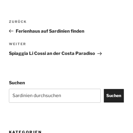
Beitragsnavigation
Vorheriger
ZURÜCK
Beitrag
Ferienhaus auf Sardinien finden
Nächster
WEITER
Beitrag
Spiaggia Li Cossi an der Costa Paradiso
Suchen
Suchen
KATEGORIEN